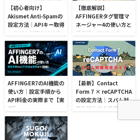
【初心者向け】
【徹底解説】
Akismet Anti-Spamの
AFFINGERタグ管理マ
設定方法｜APIキー取得
ネージャー4の使い方と
とスパム対策の始め方
活用法｜PVモニターと
の違いも紹介
WordPressをインストールす
ると、最初から「Akismet
AFFINGERの魅力は「稼ぐ」に
Anti-Spam」というプラグイン
特化した機能が豊富に揃ってい
が入っています。 これは迷惑
ることですが、その中でも成
コメントを自動で振り分けて
果に直結するプラグインが
くれる、とても便利なスパム対
「AFFINGERタグ管理マネージ
策ツールです。 ただし、利用
AFFINGER7のAI機能の
【最新】Contact
ャー4」 です。 このプラグイン
するためには「APIキー」とい
を使えば、広告やリンクのク
使い方｜設定手順から
Form 7 × reCAPTCHA
うものを取得して設定する必
リック数を正確に計測でき、ど
API料金の実際まで【実
の設定方法｜スパム対
要があります。 初心者の方に
の導線がユーザーに刺さってい
とっては、このAPIキーの取得
機】
策を強化する手順
るのか一目でわかります。 ア
や設定が最初のつまづきポイ
フィリエイトや自社サービス
AFFINGER7のAI機能は、テーマ
お問い合わせフォームを運用
ントになりがちです。 そこで
の販売をしている方にとって
本体に組み込まれた機能では
していると、どうしても避けら
今回は、APIキーの取得から
は、いわば 「収益の見える化
なく、プラグイン「AIサポー
れないのがスパム送信。 実際
WordPressへの設定方法まで
ツール」 と言える存在です。
ト」と自分のOpenAI APIキー
に私も、放置していたら毎日