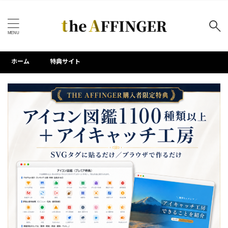
キーワードで検索する
ホーム
特典サイト
タグ
AFFINGER7
AFFINGER専用プラグイン
Akismet
Contact Form 7
HTML活用
PVモニター
WEBアイコン
WordPress標準機能
WP All Export
アクセス解析
アドセンス
アニメーション
サイトタイトル
サイト改善
サイドバー
サムネイル画像
サーチコンソール
ステップ機能