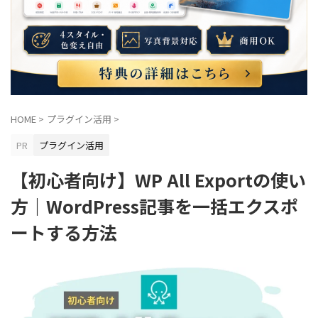
スパム対策
スマホ表示
タグ管理マネージャー
デザイン済みデータ
デモサイト
トラブルシューティング
ドロップシャドウ
パターン
フッター広告
ブログカード
プロフィール
ヘッダー
HOME
>
プラグイン活用
>
ヘッダーメニュー
ヘッダーメニュー（横列）
PR
プラグイン活用
ヘッダー画像
ボックス
マイブロック
【初心者向け】WP All Exportの使い
上級カスタマイズ
初期設定
吹き出し
基本機能
方｜WordPress記事を一括エクスポ
応用テクニック
画像設定
表示トラブル
記事効率化
ートする方法
購入特典
追加CSS