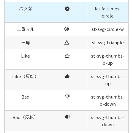
バツ②
fas fa-times-
circle
二重マル
st-svg-circle-w
三角
st-svg-triangle
Like
st-svg-thumbs-
o-up
Like（反転）
st-svg-thumbs-
up
Bad
st-svg-thumbs-
o-down
Bad（反転）
st-svg-thumbs-
down