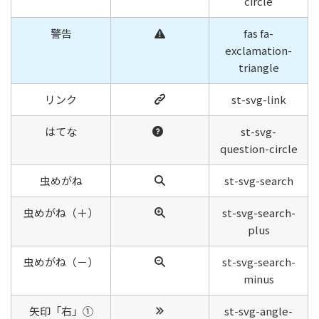
circle
警告
fas fa-
exclamation-
triangle
リンク
st-svg-link
はてな
st-svg-
question-circle
虫めがね
st-svg-search
虫めがね（＋）
st-svg-search-
plus
虫めがね（－）
st-svg-search-
minus
矢印「右」①
st-svg-angle-