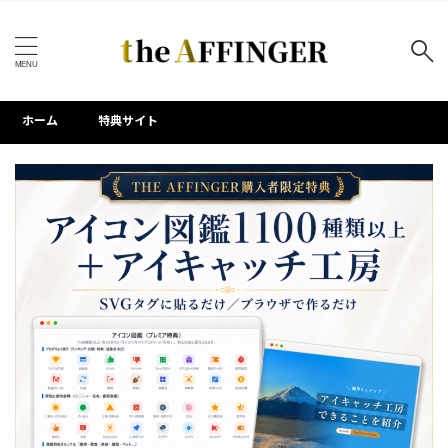
キーワードで検索する
ホーム
特典サイト
タグ
AFFINGER7
AFFINGER専用プラグイン
Akismet
Contact Form 7
HTML活用
PVモニター
WEBアイコン
WordPress標準機能
WP All Export
アクセス解析
アドセンス
アニメーション
サイトタイトル
サイト改善
サイドバー
サムネイル画像
サーチコンソール
ステップ機能