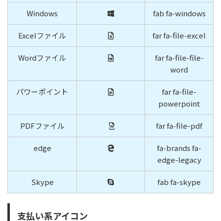
Windows
fab fa-windows
Excelファイル
far fa-file-excel
Wordファイル
far fa-file-file-
word
パワーポイント
far fa-file-
powerpoint
PDFファイル
far fa-file-pdf
edge
fa-brands fa-
edge-legacy
Skype
fab fa-skype
支払い系アイコン