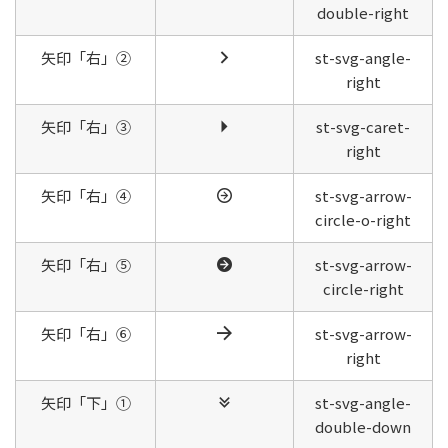
double-right
矢印「右」②
st-svg-angle-
right
矢印「右」③
st-svg-caret-
right
矢印「右」④
st-svg-arrow-
circle-o-right
矢印「右」⑤
st-svg-arrow-
circle-right
矢印「右」⑥
st-svg-arrow-
right
矢印「下」①
st-svg-angle-
double-down