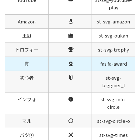
play
Amazon
st-svg-amazon
王冠
st-svg-oukan
トロフィー
st-svg-trophy
賞
fas fa-award
初心者
st-svg-
bigginer_l
インフォ
st-svg-info-
circle
マル
st-svg-circle-o
バツ①
st-svg-times