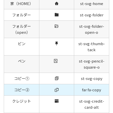
家（HOME）
st-svg-home
フォルダー
st-svg-folder
フォルダー
st-svg-folder-
（open）
open-o
ピン
st-svg-thumb-
tack
ペン
st-svg-pencil-
square-o
コピー①
st-svg-copy
コピー②
far fa-copy
クレジット
st-svg-credit-
card-alt