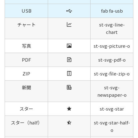
USB
fab fa-usb
チャート
st-svg-line-
chart
写真
st-svg-picture-o
PDF
st-svg-pdf-o
ZIP
st-svg-file-zip-o
新聞
st-svg-
newspaper-o
スター
st-svg-star
スター（half）
st-svg-star-half-
o