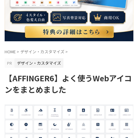
スパム対策
スマホ表示
タグ管理マネージャー
デザイン済みデータ
デモサイト
トラブルシューティング
ドロップシャドウ
パターン
フッター広告
ブログカード
プロフィール
ヘッダー
HOME
>
デザイン・カスタマイズ
>
ヘッダーメニュー
ヘッダーメニュー（横列）
PR
デザイン・カスタマイズ
ヘッダー画像
ボックス
マイブロック
【AFFINGER6】よく使うWebアイコ
上級カスタマイズ
初期設定
吹き出し
基本機能
ンをまとめました
応用テクニック
画像設定
表示トラブル
記事効率化
購入特典
追加CSS