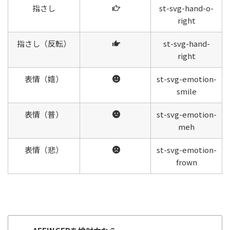
指さし
st-svg-hand-o-
right
指さし（反転）
st-svg-hand-
right
表情（嬉）
st-svg-emotion-
smile
表情（普）
st-svg-emotion-
meh
表情（悲）
st-svg-emotion-
frown