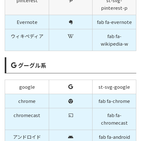
pinterest
st-svg-
pinterest-p
Evernote
fab fa-evernote
ウィキペディア
fab fa-
wikipedia-w
グーグル系
google
st-svg-google
chrome
fab fa-chrome
chromecast
fab fa-
chromecast
アンドロイド
fab fa-android