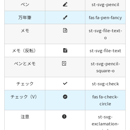
ペン
st-svg-pencil
万年筆
fas fa-pen-fancy
メモ
st-svg-file-text-
o
メモ（反転）
st-svg-file-text
ペンとメモ
st-svg-pencil-
square-o
チェック
st-svg-check
チェック（V）
fas fa-check-
circle
注意
st-svg-
exclamation-