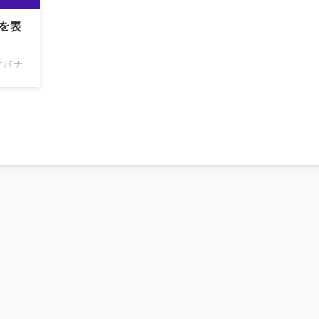
を表
にバナ
マイ
トに貼
付ける
ットに
ックに
ける方
きま
ターン
なる