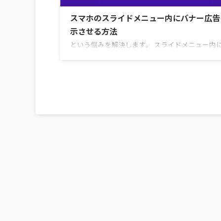
スマホのスライドメニュー内にバナー広告
示させる方法
という悩みを解決します。 スライドメニュー内
ー広告を表示させる方法は3パターンあります。 
ブロックに登録しショートコードをウィジェッ
り付けるウィジェットに直接広告コードを貼り
ブロックエディタで整形したコードをウィジェ
貼り付ける いちばん簡単なのは ①の「マイブロ
登録しショートコードをウィジェットに貼り付
法」です。 今回はこの方法を詳しく解説してい
す。 「マイブロック」とは よく使うブロックパ
を登録しておくことで簡単に呼び出せるように
AFFINGER6専 ...