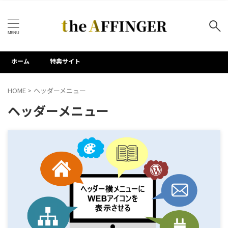
キーワードで検索する
ホーム
特典サイト
タグ
HOME
>
ヘッダーメニュー
AFFINGER7
AFFINGER専用プラグイン
Akismet
ヘッダーメニュー
Contact Form 7
HTML活用
PVモニター
WEBアイコン
WordPress標準機能
WP All Export
アクセス解析
アドセンス
アニメーション
サイトタイトル
サイト改善
サイドバー
サムネイル画像
サーチコンソール
ステップ機能