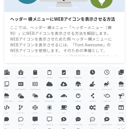
スパム対策
スマホ表示
タグ管理マネージャー
デザイン済みデータ
デモサイト
ヘッダー 横メニューにWEBアイコンを表示させる方法
トラブルシューティング
ドロップシャドウ
パターン
ここでは、ヘッダー 横メニュー「ヘッダーメニュー（横
列）」にWEBアイコンを表示させる方法を解説します。
WEBアイコンを表示させためた例 ヘッダー横メニューに
フッター広告
ブログカード
プロフィール
ヘッダー
WEBアイコンを表示させるには、「Font Awesome」の
WEBアイコンを使用します。 そのための準備として、
ヘッダーメニュー
ヘッダーメニュー（横列）
「FontAwesome」のアカウント登録使用するためのコード
をheadに貼り付ける この2つを終えていないと「Font
ヘッダー画像
ボックス
マイブロック
Awesome」を使用することができません。 ※WEBアイコン
を使えるようにする手順は、以下の記事を参考にしてく ...
上級カスタマイズ
初期設定
吹き出し
基本機能
応用テクニック
画像設定
表示トラブル
記事効率化
購入特典
追加CSS